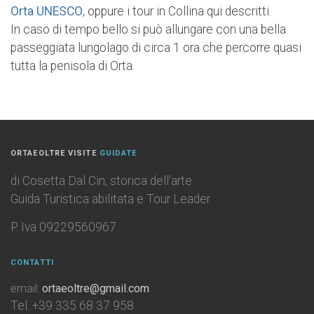
Orta UNESCO
, oppure i tour in Collina qui descritti.
In caso di tempo bello si può allungare con una bella
passeggiata lungolago di circa 1 ora che percorre quasi
tutta la penisola di Orta.
ORTAEOLTRE VISITE
GUIDATE
di Cosetta Dal Cin, storica dell’arte
Guida Turistica abilitata e Tour Leader
P. Iva 09229560967
CONTATTI
email:
ortaeoltre@gmail.com
Tel. +39 335 68 37 958